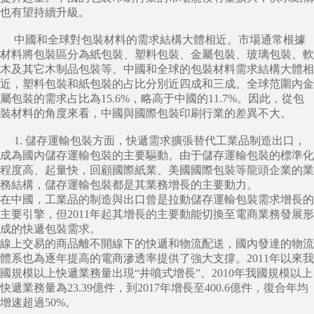
也有望持續升級。
中國和全球對包裝材料的需求結構大體相近。市場通常根據
材料將包裝區分為紙包裝、塑料包裝、金屬包裝、玻璃包裝、軟
木及其它木制品包裝等。中國和全球的包裝材料需求結構大體相
近，塑料包裝和紙包裝的占比分別近四成和三成。全球范圍內金
屬包裝的需求占比為15.6%，略高于中國的11.7%。因此，從包
裝材料的角度來看，中國與國際包裝印刷行業的差異不大。
1. 儲存運輸包裝方面，快遞需求擴張替代工業品制造出口，
成為國內儲存運輸包裝的主要驅動。由于儲存運輸包裝的標準化
程度高、起量快，回顧國際紙業、美國國際包裝等龍頭企業的業
務結構，儲存運輸包裝都是其業務增長的主要動力。
在中國，工業品的制造與出口曾是拉動儲存運輸包裝需求增長的
主要引擎，但2011年起其增長的主要動能切換至電商業務發展形
成的快遞包裝需求。
線上交易的商品離不開線下的快遞和物流配送，國內發達的物流
體系也為逐年提高的電商滲透率提供了強大支撐。2011年以來我
國規模以上快遞業務量出現“井噴式增長”。2010年我國規模以上
快遞業務量為23.39億件，到2017年增長至400.6億件，復合年均
增速超過50%。