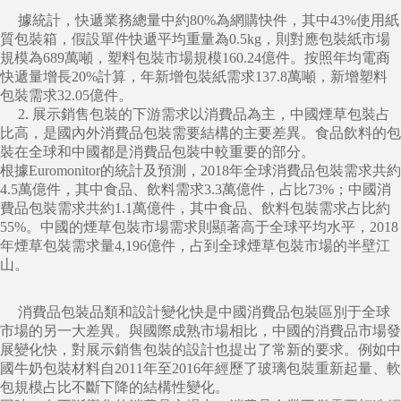
據統計，快遞業務總量中約80%為網購快件，其中43%使用紙
質包裝箱，假設單件快遞平均重量為0.5kg，則對應包裝紙市場
規模為689萬噸，塑料包裝市場規模160.24億件。按照年均電商
快遞量增長20%計算，年新增包裝紙需求137.8萬噸，新增塑料
包裝需求32.05億件。
2. 展示銷售包裝的下游需求以消費品為主，中國煙草包裝占
比高，是國內外消費品包裝需要結構的主要差異。食品飲料的包
裝在全球和中國都是消費品包裝中較重要的部分。
根據Euromonitor的統計及預測，2018年全球消費品包裝需求共約
4.5萬億件，其中食品、飲料需求3.3萬億件，占比73%；中國消
費品包裝需求共約1.1萬億件，其中食品、飲料包裝需求占比約
55%。中國的煙草包裝市場需求則顯著高于全球平均水平，2018
年煙草包裝需求量4,196億件，占到全球煙草包裝市場的半壁江
山。
消費品包裝品類和設計變化快是中國消費品包裝區別于全球
市場的另一大差異。與國際成熟市場相比，中國的消費品市場發
展變化快，對展示銷售包裝的設計也提出了常新的要求。例如中
國牛奶包裝材料自2011年至2016年經歷了玻璃包裝重新起量、軟
包規模占比不斷下降的結構性變化。