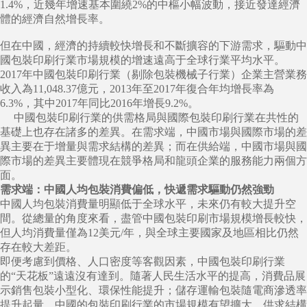
1.4%，近幾年增速基本圍繞2%的中樞小幅波動，接近發達經濟
體的經濟自然增長率。
但在中國，經濟的持續較快增長和不斷擴容的下游需求，驅動中
國包裝印刷行業市場規模的增速遠高于全球行業平均水平。
2017年中國包裝印刷行業（剔除包裝機械子行業）企業主營業務
收入為11,048.37億元，2013年至2017年復合年均增長率為
6.3%，其中2017年同比2016年增長9.2%。
中國包裝印刷行業的供需格局與國際包裝印刷行業在共性的
基礎上也存在諸多的差異。在需求端，中國市場與國際市場的差
異主要在于增量與需求結構的差異；而在供給端，中國市場與國
際市場的差異主要體現在競爭格局和龍頭企業的服務能力兩個方
面。
需求端：中國人均包裝消費偏低，快遞需求驅動仍然強勁
中國人均包裝消費量明顯低于全球水平，未來仍有較大提升空
間。從總量的角度來看，盡管中國包裝印刷市場規模增長較快，
但人均消費量僅為12美元/年，與全球主要國家及地區相比仍然
存在較大差距。
即便考慮到價格、人口密度等客觀因素，中國包裝印刷行業
的“天花板”遠遠沒有達到。隨著人民生活水平的提高，消費品展
示銷售包裝小型化、環保性能提升；儲存運輸包裝隨電商滲透率
提升起量。中國的包裝印刷行業的市場規模有望擴大，供求結構