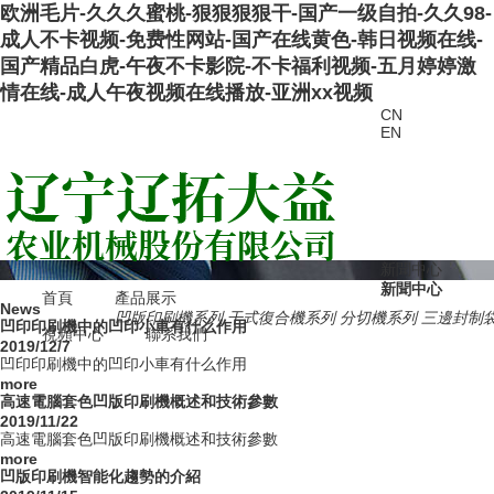
欧洲毛片-久久久蜜桃-狠狠狠狠干-国产一级自拍-久久98-
成人不卡视频-免费性网站-国产在线黄色-韩日视频在线-
国产精品白虎-午夜不卡影院-不卡福利视频-五月婷婷激
情在线-成人午夜视频在线播放-亚洲xx视频
CN
EN
新聞中心
新聞中心
首頁
產品展示
News
凹版印刷機系列
干式復合機系列
分切機系列
三邊封制
凹印印刷機中的凹印小車有什么作用
視頻中心
聯系我們
2019/12/7
凹印印刷機中的凹印小車有什么作用
more
高速電腦套色凹版印刷機概述和技術參數
2019/11/22
高速電腦套色凹版印刷機概述和技術參數
more
凹版印刷機智能化趨勢的介紹