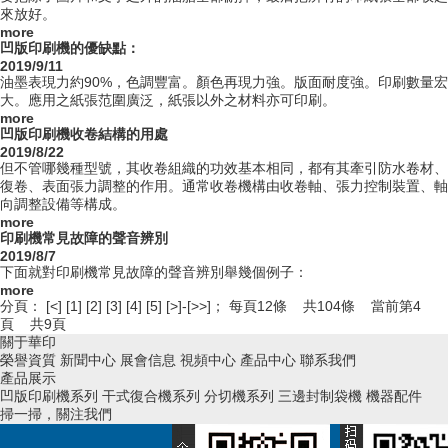
來放好。
more
凹版印刷機的優缺點：
2019/9/11
油墨表現力約90%，色調豐富。顏色再現力強。版面耐度強。印刷數量宏
大。應用之紙張范圍廣泛，紙張以外之材料亦可印刷。
more
凹版印刷機收卷結構的用處
2019/8/22
但不管哪幾種型號，其收卷組織的功效基本相同，都有其牽引防水卷材、
復卷、表面張力調整的作用。通常收卷機構由收卷軸、張力控制裝置、軸
向調整設備等構成。
more
印刷機常見故障的聲音辨別
2019/8/7
下面就對印刷機常見故障的聲音辨別舉幾個例子：
more
分頁：
[<]
[1]
[2]
[3]
[4]
[5]
[>]
-
[>>]
； 每頁12條 共104條 當前第4
頁 共9頁
關于華印
榮譽資質
新聞中心
展會信息
視頻中心
產品中心
聯系我們
產品展示
凹版印刷機系列
干式復合機系列
分切機系列
三邊封制袋機
機器配件
掃一掃，關注我們